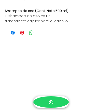
Shampoo de oso (Cont. Neto 500 ml)
El shampoo de oso es un 
tratamiento capilar para el cabello 
dañado, teñido, quebradizo y 
delicado. Provee brillo y vitalidad. 
Modo de uso:
Con el cabello previamente 
mojado, aplicar shampoo en 
tus manos, la cantidad 
dependerá del volumen de tu 
cabello.
Masajear tu cuero cabelludo 
con las yemas de tus dedos, 
de forma suave pero sin dejar 
ningún rincón de tu cuero 
cabelludo.
Continuar hasta formar 
espuma.
Dejar reposar durante 15 min.