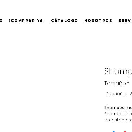
io
¡Comprar ya!
Cátalogo
Nosotros
Serv
Shamp
Tamaño
*
Pequeño
Shampoo mati
Shampoo mat
amarillentos
incrementa el