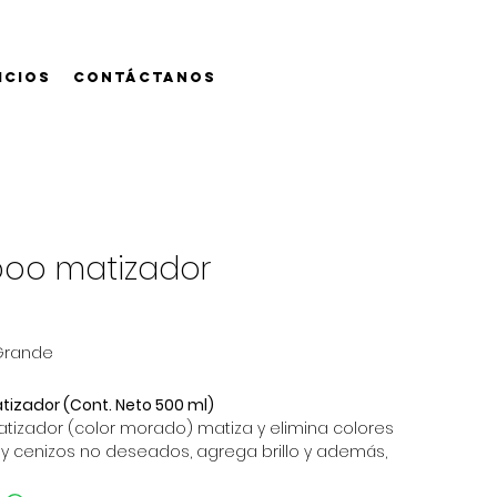
icios
Contáctanos
oo matizador
Grande
zador (Cont. Neto 500 ml)
izador (color morado) matiza y elimina colores 
 y cenizos no deseados, agrega brillo y además, 
 reflejo de la luz para lucir aún más el cabello. El 