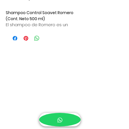
Shampoo Control Soavet Romero 
(Cont. Neto 500 ml) 
El shampoo de Romero es un 
estimulante natural de los folículos 
el cual promueve una limpieza 
profunda y hace que el cabello 
crezca sano y fuerte. Su fórmula 
con 100% romero natural es ideal 
para todo tipo de cabello.
Como de uso:
Con el cabello previamente 
mojado, aplicar shampoo en 
tus manos, la cantidad 
dependerá del volumen de tu 
cabello.
Masajear tu cuero cabelludo 
con las yemas de tus dedos 
de forma suave pero sin dejar 
ningún rincón de tu cuero 